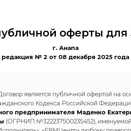
публичной оферты для 
г. Анапа
редакция № 2 от 08 декабря 2025 года
 Договор является публичной офертой на о
Гражданского Кодекса Российской Федерац
ного предпринимателя Маденко Екате
ны
(ОГРНИП №322237500235452), именуемой
сполнитель», «ЕВМЦентр» любому правосп