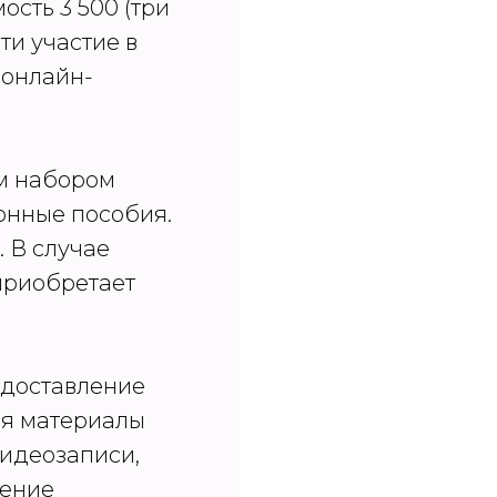
сть 3 500 (три
ти участие в
 онлайн-
ым набором
онные пособия.
. В случае
приобретает
едоставление
ая материалы
видеозаписи,
ление