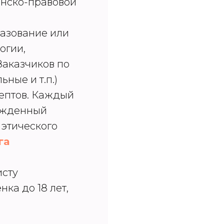
анско-правовой
разование или
огии,
Заказчиков по
ные и т.п.)
ептов. Каждый
ержденный
 этического
га
исту
ка до 18 лет,