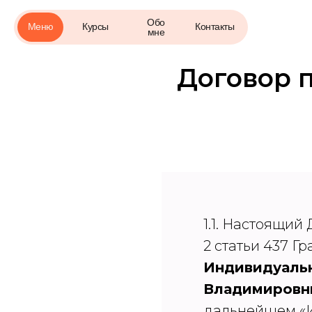
Обо
Меню
Курсы
Контакты
мне
Договор 
1.1. Настоящий
2 статьи 437 
Индивидуаль
Владимиров
дальнейшем «И