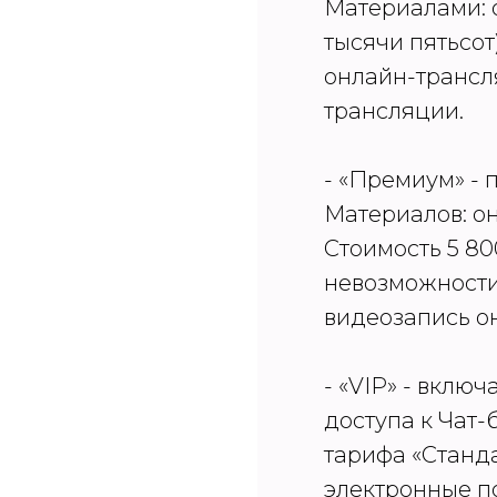
Материалами: о
тысячи пятьсот
онлайн-трансл
трансляции.
- «Премиум» - 
Материалов: о
Стоимость 5 80
невозможности
видеозапись о
- «VIP» - вклю
доступа к Чат
тарифа «Станд
электронные по