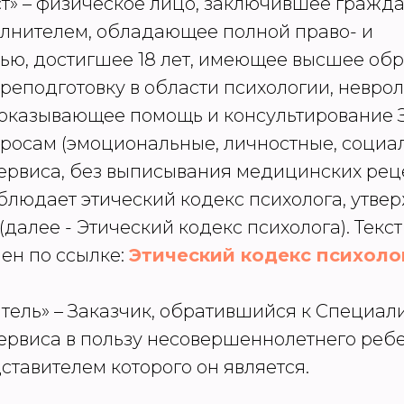
ст» – физическое лицо, заключившее гражд
олнителем, обладающее полной право- и
ью, достигшее 18 лет, имеющее высшее об
еподготовку в области психологии, неврол
 оказывающее помощь и консультирование 
осам (эмоциональные, личностные, социаль
ервиса, без выписывания медицинских рец
блюдает этический кодекс психолога, утв
далее - Этический кодекс психолога). Текст
ен по ссылке:
Этический кодекс психоло
итель» – Заказчик, обратившийся к Специал
рвиса в пользу несовершеннолетнего ребен
тавителем которого он является.