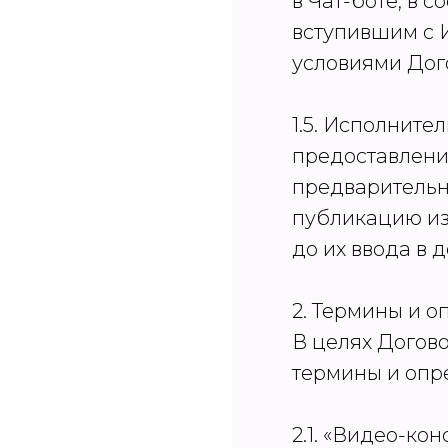
в Чат-боте, в 
вступившим с 
условиями Дог
1.5. Исполните
предоставлени
предварительн
публикацию из
до их ввода в д
2. Термины и 
В целях Догов
термины и опр
2.1. «Видео-ко