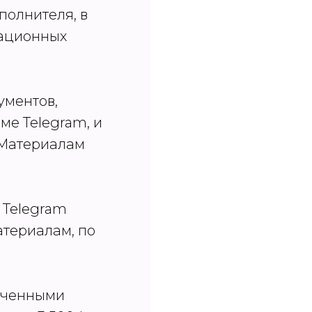
полнителя, в
зационных
ументов,
е Telegram, и
 Материалам
в Telegram
атериалам, по
ниченными