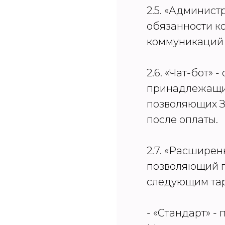
2.5. «Админист
обязанности к
коммуникаций 
2.6. «Чат-бот»
принадлежащих
позволяющих З
после оплаты.
2.7. «Расширен
позволяющий п
следующим та
- «Стандарт» -