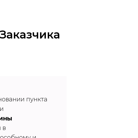
Заказчика
сновании пункта
ии
рины
 в
особному и