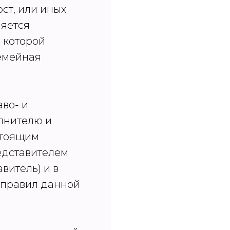
ст, или иных
ляется
 которой
семейная
аво- и
олнителю и
стоящим
едставителем
витель) и в
 правил данной