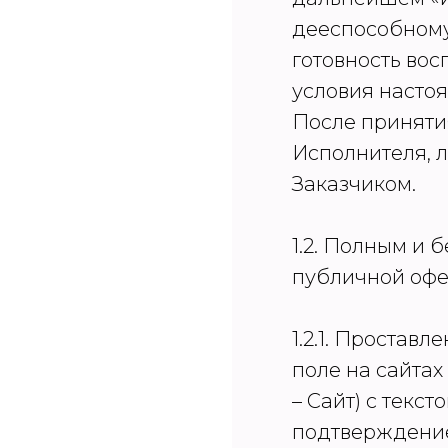
дееспособному
готовность во
условия настоя
После приняти
Исполнителя, л
Заказчиком.
1.2. Полным и
публичной офе
1.2.1. Простав
поле на сайтах
– Сайт) c текс
подтверждение