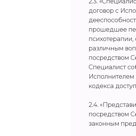
2.3. «Специали
договор с Исп
дееспособност
прошедшее пер
психотерапии,
различным вопр
посредством С
Специалист со
Исполнителем (
кодекса доступ
2.4. «Представ
посредством Се
законным предс