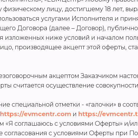
 физическому лицу, достигшему 18 лет, вы
спользоваться услугами Исполнителя и при
щего Договора (далее – Договор), публично
я изложенных ниже условий и началом пол
ицо, производящее акцепт этой оферты, ст
 безоговорочным акцептом Заказчиком наст
рты считается осуществление совокупности
ление специальной отметки - «галочки» в со
https://evmcentr.com
и
https://evmcentr.t
том «Я соглашаюсь с условиями Оферты» и/и
 согласования с условиями Оферты при П