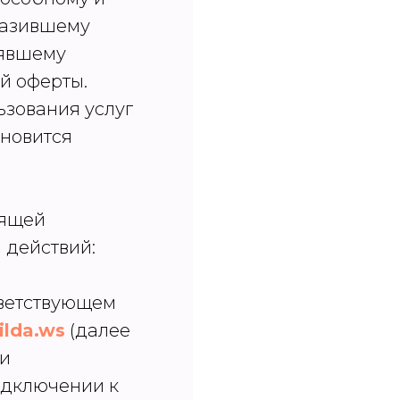
разившему
нявшему
й оферты.
ьзования услуг
ановится
оящей
 действий:
ответствующем
ilda.ws
(далее
ли
одключении к