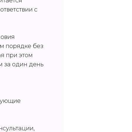
итается
ответствии с
ловия
ем порядке без
я при этом
м за один день
едующие
нсультации,