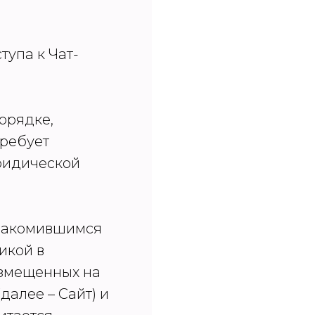
тупа к Чат-
орядке,
требует
ридической
знакомившимся
икой в
азмещенных на
(далее – Сайт) и